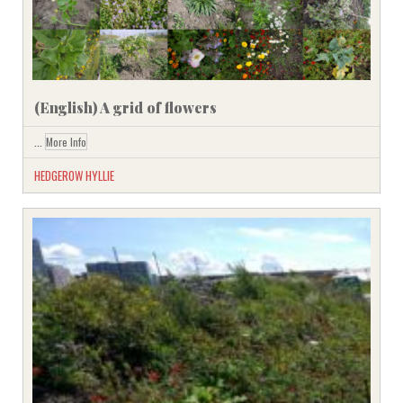
(English) A grid of flowers
...
More Info
HEDGEROW HYLLIE