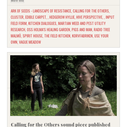
More Info
ARK OF SEEDS - LANDSCAPE OF RESISTANCE
,
CALLING FOR THE OTHERS
,
CLUSTER
,
EDIBLE CARPET
,
,
HEDGEROW HYLLIE
,
HIVE PERSPECTIVE
,
,
INPUT
FIELD FORM
,
KITCHEN DIALOGUES
,
MARTIAN WEED AND PEST UTILITY
RESEARCH
,
OSS HOLMA’S HEALING GARDEN
,
PIGS AND MAN
,
RADIO TREE
MALMÖ
,
SPIRIT HOUSE
,
THE FIELD KITCHEN
,
KORVFABRIKEN
,
USE YOUR
OWN
,
VAGUE MEADOW
Calling for the Others sound piece published