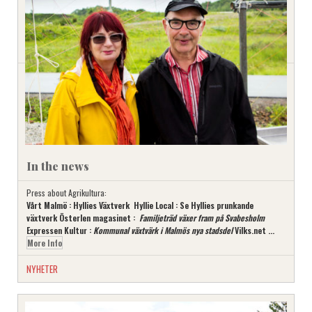
In the news
Press about Agrikultura:
Vårt Malmö : Hyllies Växtverk
Hyllie Local : Se Hyllies prunkande
växtverk
Österlen magasinet :
Familjeträd växer fram på Svabesholm
Expressen Kultur :
Kommunal växtvärk
i Malmös nya stadsdel
Vilks.net ...
More Info
NYHETER