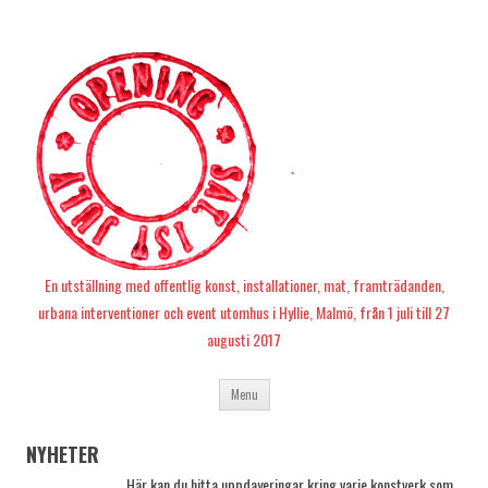
En utställning med offentlig konst, installationer, mat, framträdanden,
urbana interventioner och event utomhus i Hyllie, Malmö, från 1 juli till 27
augusti 2017
Skip
Menu
to
content
NYHETER
Här kan du hitta uppdayeringar kring varje konstverk som