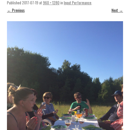
Published
2017-07-19
at
960 × 1280
in
Input Performance
.
← Previous
Next →