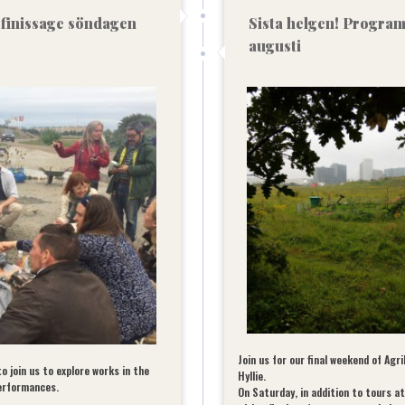
SVENSKA
 finissage söndagen
Sista helgen! Program
augusti
Join us for our final weekend of Agr
to join us to explore works in the
Hyllie.
performances.
On Saturday, in addition to tours a