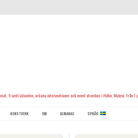
, mat, framträdanden, urbana interventioner och event utomhus i Hyllie, Malmö, från 1 ju
Skip
to
KONSTVERK
OM
ALMANAC
SPRÅK:
content
KONTAKTA OSS
ENGLISH