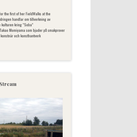
or the first of her FieldWalks at the
ndringen handlar om tillverkning av
 kulturen kring ”Soba”
v Takao Momiyama som bjuder på smakprover
konstnär och konsthantverk
 Stream