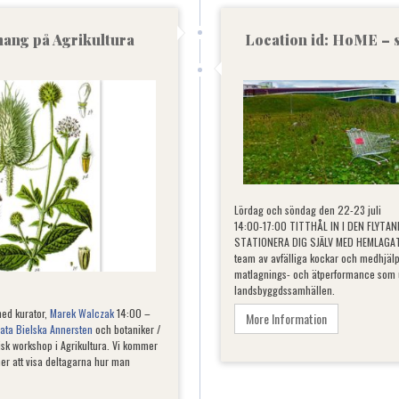
ang på Agrikultura
Location id: HoME – s
Lördag och söndag den 22-23 juli
14:00-17:00 TITTHÅL IN I DEN FLYTA
STATIONERA DIG SJÄLV MED HEMLAG
team av avfälliga kockar och medhjäl
matlagnings- och ätperformance som u
landsbyggdssamhällen.
med kurator,
Marek Walczak
14:00 –
More Information
ata Bielska Annersten
och botaniker /
isk workshop i Agrikultura. Vi kommer
r att visa deltagarna hur man