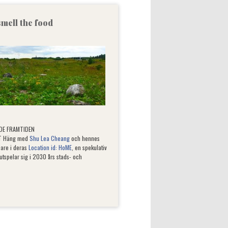
mell the food
NDE FRAMTIDEN
AT Häng med
Shu Lea Cheang
och hennes
pare i deras
Location id: HoME
, en spekulativ
tspelar sig i 2030 års stads- och