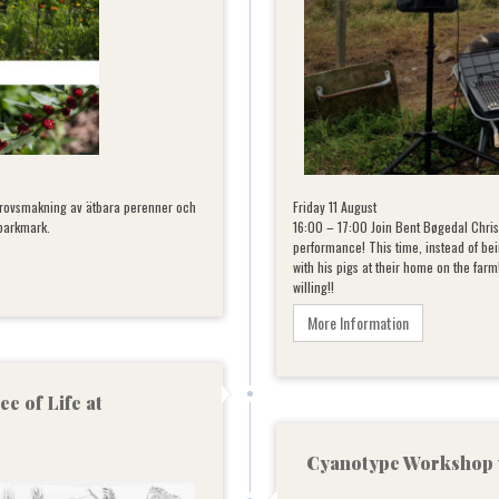
, provsmakning av ätbara perenner och
Friday 11 August
parkmark.
16:00 – 17:00 Join Bent Bøgedal Chris
performance! This time, instead of bein
with his pigs at their home on the farm!
willing!!
More Information
ee of Life at
Cyanotype Workshop w