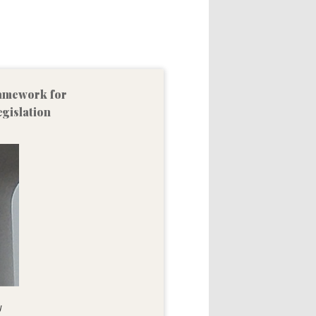
amework for
gislation
y