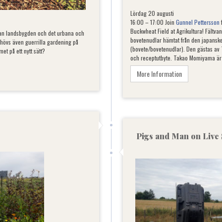
Lördag 20 augusti
16:00 – 17:00 Join
Gunnel Pettersson
f
Buckwheat Field at Agrikultura! Fältva
lan landsbygden och det urbana och
bovetenudlar hämtat från den japanske
Behövs även guerrilla gardening på
(bovete/bovetenudlar). Den gästas a
et på ett nytt sätt?
och receptutbyte. Takao Momiyama är 
More Information
Pigs and Man on Live