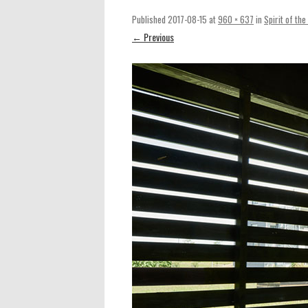
Published
2017-08-15
at
960 × 637
in
Spirit of th
← Previous