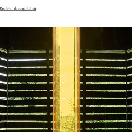
SVENSKA
e Beehive : documentation
.