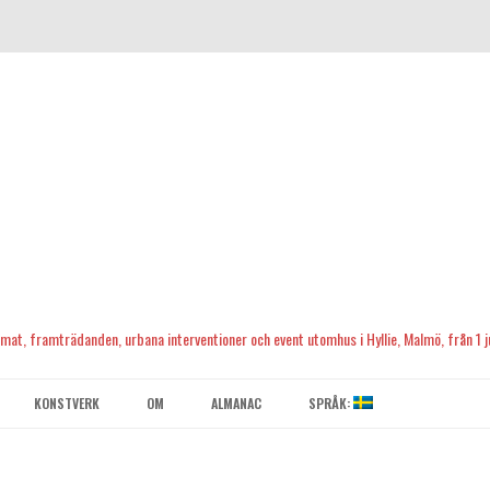
, mat, framträdanden, urbana interventioner och event utomhus i Hyllie, Malmö, från 1 ju
Skip
to
KONSTVERK
OM
ALMANAC
SPRÅK:
content
KONTAKTA OSS
ENGLISH