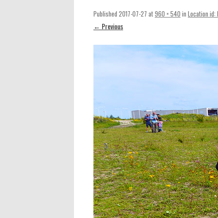
Published
2017-07-27
at
960 × 540
in
Location id
← Previous