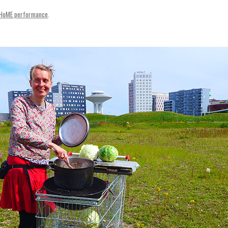
SVENSKA
: HoME performance
.