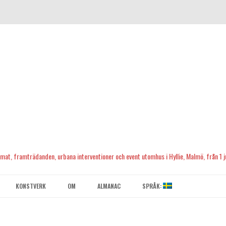
, mat, framträdanden, urbana interventioner och event utomhus i Hyllie, Malmö, från 1 ju
Skip
to
KONSTVERK
OM
ALMANAC
SPRÅK:
content
KONTAKTA OSS
ENGLISH