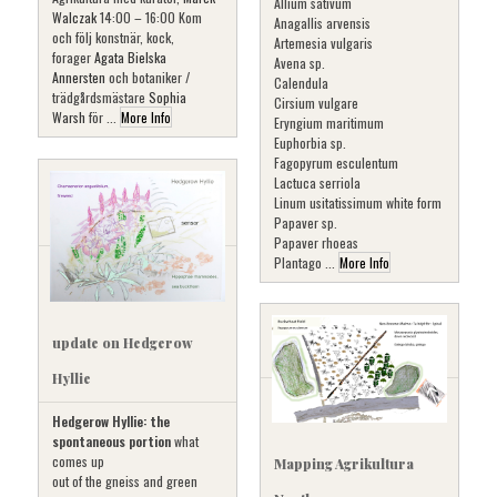
Allium sativum
Walczak
14:00 – 16:00 Kom
Anagallis arvensis
och följ konstnär, kock,
Artemesia vulgaris
forager
Agata Bielska
Avena sp.
Annersten
och botaniker /
Calendula
trädgårdsmästare
Sophia
Cirsium vulgare
Warsh
för ...
More Info
Eryngium maritimum
Euphorbia sp.
Fagopyrum esculentum
Lactuca serriola
Linum usitatissimum white form
Papaver sp.
Papaver rhoeas
Plantago ...
More Info
update on Hedgerow
Hyllie
Hedgerow Hyllie: the
spontaneous portion
what
comes up
Mapping Agrikultura
out of the gneiss and green