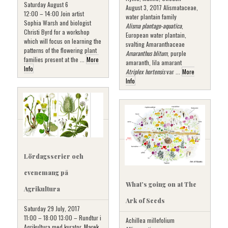
Saturday August 6
August 3, 2017 Alismataceae,
12:00 – 14:00 Join artist
water plantain family
Sophia Warsh and biologist
Alisma plantago-aquatica
,
Christi Byrd for a workshop
European water plantain,
which will focus on learning the
svalting Amaranthaceae
patterns of the flowering plant
Amaranthus blitum
, purple
families present at the ...
More
amaranth, lila amarant
Info
Atriplex hortensis
var ...
More
Info
Lördagsserier och
evenemang på
What’s going on at The
Agrikultura
Ark of Seeds
Saturday 29 July, 2017
11:00 – 18:00 13:00 – Rundtur i
Achillea millefolium
Agrikultura med kurator,
Marek