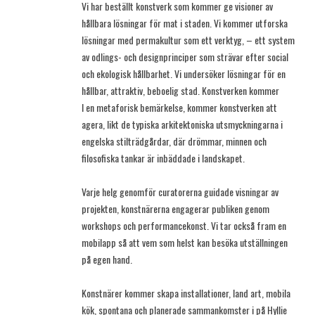
Vi har beställt konstverk som kommer ge visioner av
hållbara lösningar för mat i staden. Vi kommer utforska
lösningar med permakultur som ett verktyg, – ett system
av odlings- och designprinciper som strävar efter social
och ekologisk hållbarhet. Vi undersöker lösningar för en
hållbar, attraktiv, beboelig stad. Konstverken kommer
I en metaforisk bemärkelse, kommer konstverken att
agera, likt de typiska arkitektoniska utsmyckningarna i
engelska stilträdgårdar, där drömmar, minnen och
filosofiska tankar är inbäddade i landskapet.
Varje helg genomför curatorerna guidade visningar av
projekten, konstnärerna engagerar publiken genom
workshops och performancekonst. Vi tar också fram en
mobilapp så att vem som helst kan besöka utställningen
på egen hand.
Konstnärer kommer skapa installationer, land art, mobila
kök, spontana och planerade sammankomster i på Hyllie