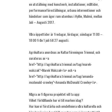
en utställning med konstverk, installationer, måltider,
performanceföreställningar, urbana interventioner och
händelser som äger rum utomhus i Hyllie, Malmö, mellan
Juli – Augusti 2017.
Våra öppettider är fredagar, lördagar, söndagar 11:00 –
18:00 från 1 juli till 27 augusti.
Agrikultura anordnas av Kulturföreningen Triennal, och
curateras av <a
href=”http://agrikultura.triennal.se/tag/marek-
walczak”>Marek Walczak</a> och <a
href=”http://agrikultura.triennal.se/tag/amanda-
mcdonald-crowley”>Amanda McDonald Crowley</a>.
Några av frågorna projektet vill ta upp:
Vilket förhållande har vi till marken idag?
Hur kan vi förstärka och omdefiniera våra kulturella och