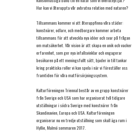
känslomässiga band till en natur som vi överutnyttjat?
Hur kan vi återuppta vår avbrutna relation med naturen?
Tillsammans kommer vi att återuppfinna våra städer:
konstnärer, odlare, och medborgare kommer arbeta
tillsammans för att utveckla nya idéer och svar på frågan
om matsäkerhet. Vår vision är att skapa en unik och vacker
erfarenhet, som ger nya infallsvinklar och engagerar
besökaren på ett meningsfullt sätt, bjuder in till tankar
kring praktiska roller vi kan spela i när vi föreställer oss
framtiden för våra matförsörjningssystem.
Kulturföreningen Triennal består av en grupp konstnärer
från Sverige och USA som har organiserat två tidigare
utställningar i södra Sverige med konstnärer från
Skandinavien, Europa och USA. Kulturföreningen
organiserar nu en tredje utställning som skall äga rum i
Hyllie, Malmö sommaren 2017.