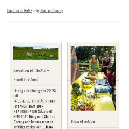
Location id: HoME
is by
Shu Lea Cheang
Location id: HoME –
smell the food
Lördag och söndag den 22-23
juli
14:00-17:00 TITTHÅL IN I DEN
FLYTANDE FRAMTIDEN
STATIONERA DIG SJÄLV MED
HEMLAGAT Häng med
Shu Lea
Plan of action
Cheang
och hennes team av
avfälliga kockar och ...
More