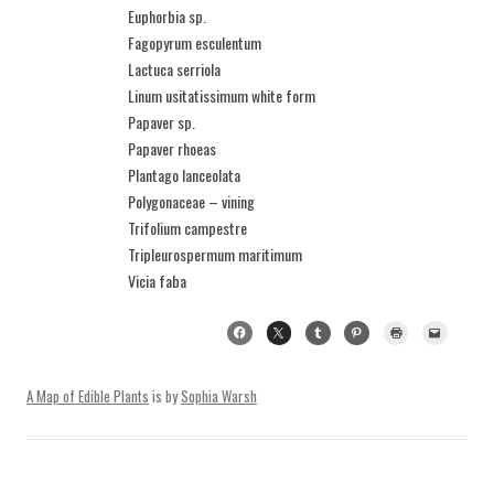
Euphorbia sp.
Fagopyrum esculentum
Lactuca serriola
Linum usitatissimum white form
Papaver sp.
Papaver rhoeas
Plantago lanceolata
Polygonaceae – vining
Trifolium campestre
Tripleurospermum maritimum
Vicia faba
A Map of Edible Plants
is by
Sophia Warsh