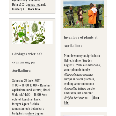
Dela på X (Öppnas i ett nytt
fönster) X ...
More Info
Inventory of plants at
Agrikultura
Lördagsserier och
Plant Inventory at Agrikultura
Hyllie, Malmo, Sweden
evenemang på
August 3, 2017 Alismataceae,
water plantain family
Agrikultura
Alisma plantago-aquatica
,
European water plantain,
Saturday 29 July, 2017
svalting Amaranthaceae
11:00 – 18:00 13:00 – Rundtur i
Amaranthus blitum
, purple
Agrikultura med kurator,
Marek
amaranth, lila amarant
Walczak
14:00 – 16:00 Kom
Atriplex hortensis
var ...
More
och följ konstnär, kock,
Info
forager
Agata Bielska
Annersten
och botaniker /
trädgårdsmästare
Sophia