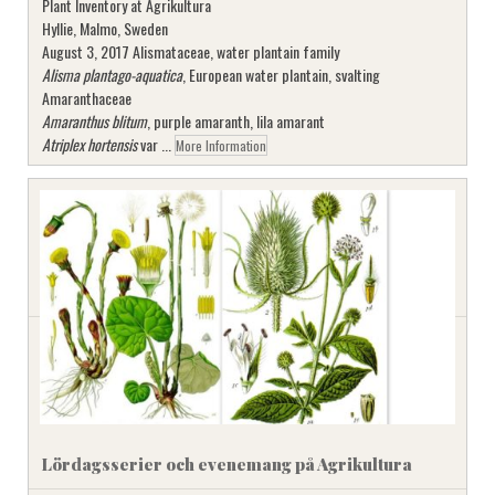
Plant Inventory at Agrikultura
Hyllie, Malmo, Sweden
August 3, 2017 Alismataceae, water plantain family
Alisma plantago-aquatica
, European water plantain, svalting
Amaranthaceae
Amaranthus blitum
, purple amaranth, lila amarant
Atriplex hortensis
var ...
More Information
Lördagsserier och evenemang på Agrikultura