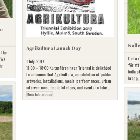
ce
Kalle
Agrikultura Launch Day
 the
Delta i
. We
1 July, 2017
för att
is
11:00 – 18:00 Kulturföreningen Triennal is delighted
kalla 
to announce that Agrikultura, an exhibition of public
kropp, 
artworks, installations, meals, performances, urban
interventions, mobile kitchens, and events to take ...
More Information