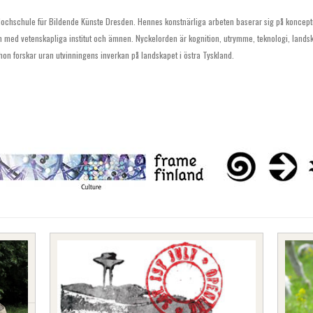
SVENSKA
Hochschule für Bildende Künste Dresden. Hennes konstnärliga arbeten baserar sig på koncept
n med vetenskapliga institut och ämnen. Nyckelorden är kognition, utrymme, teknologi, landskap
on forskar uran utvinningens inverkan på landskapet i östra Tyskland.