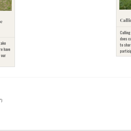
Calli
he
Calling
does ca
take
to shar
re have
partici
 our
”)