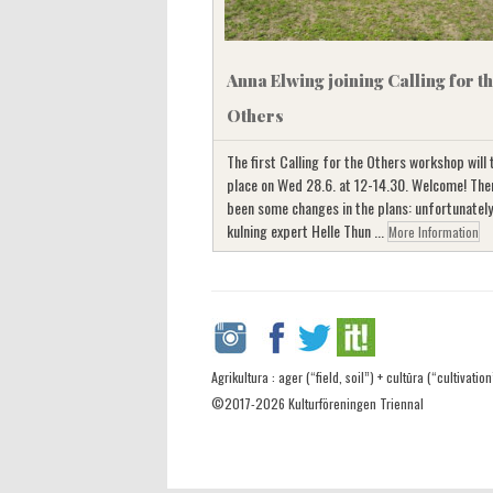
Anna Elwing joining Calling for t
Others
The first Calling for the Others workshop will 
place on Wed 28.6. at 12-14.30. Welcome! The
been some changes in the plans: unfortunately
kulning expert Helle Thun ...
More Information
Agrikultura : ager (“field, soil”) + cultūra (“cultivation
©2017-2026 Kulturföreningen Triennal