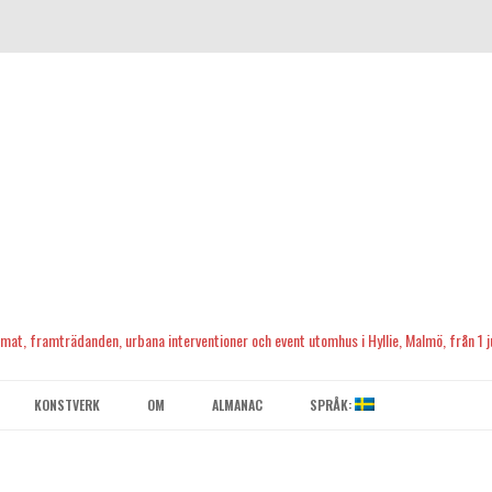
, mat, framträdanden, urbana interventioner och event utomhus i Hyllie, Malmö, från 1 ju
Skip
to
KONSTVERK
OM
ALMANAC
SPRÅK:
content
KONTAKTA OSS
ENGLISH