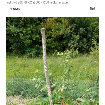
Published
2017-08-02
at
960 × 1280
in
Cluster växer
.
← Previous
Next →