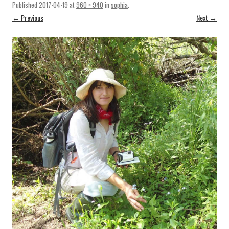
Published
2017-04-19
at
960 × 940
in
sophia
.
← Previous
Next →