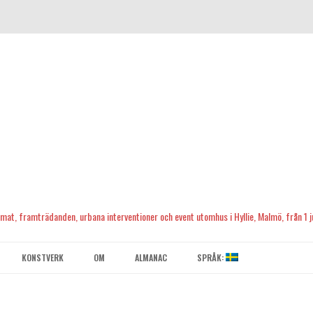
, mat, framträdanden, urbana interventioner och event utomhus i Hyllie, Malmö, från 1 ju
Skip
to
KONSTVERK
OM
ALMANAC
SPRÅK:
content
KONTAKTA OSS
ENGLISH