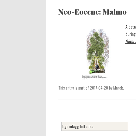
Neo-Eocene: Malmo
A detai
during
Oliver
This entry is part of
2017-04-20
by
Marek
.
Inga inlägg hittades.