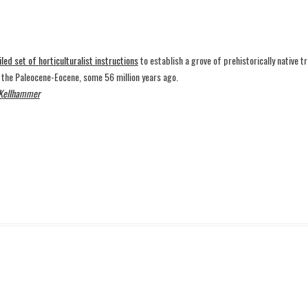
SVENSKA
led set of horticulturalist instructions
to establish a grove of prehistorically native t
 the Paleocene-Eocene, some 56 million years ago.
 Kellhammer