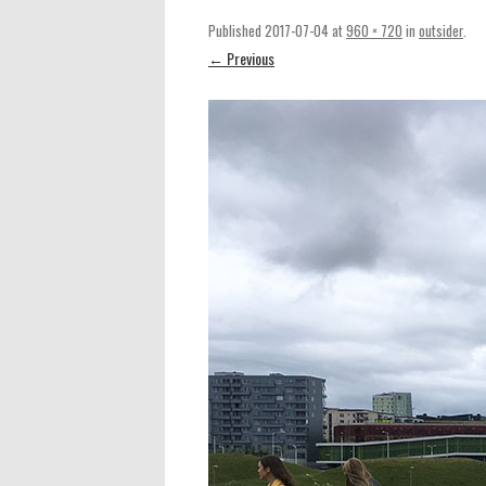
Published
2017-07-04
at
960 × 720
in
outsider
.
← Previous