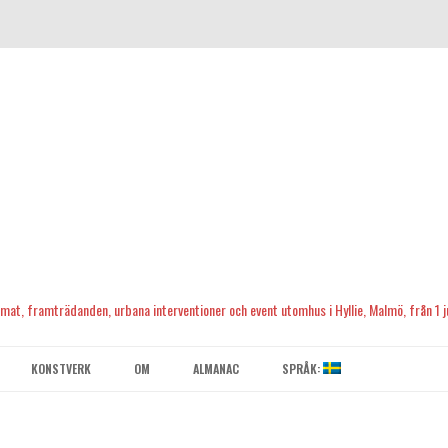
, mat, framträdanden, urbana interventioner och event utomhus i Hyllie, Malmö, från 1 ju
Skip
to
KONSTVERK
OM
ALMANAC
SPRÅK:
content
KONTAKTA OSS
ENGLISH