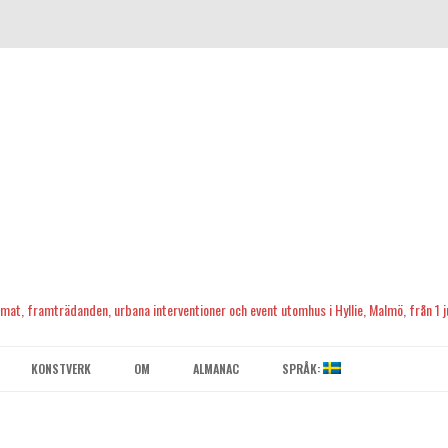
, mat, framträdanden, urbana interventioner och event utomhus i Hyllie, Malmö, från 1 ju
Skip
to
KONSTVERK
OM
ALMANAC
SPRÅK:
content
KONTAKTA OSS
ENGLISH