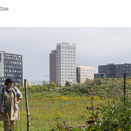
SVENSKA
t12aug
.