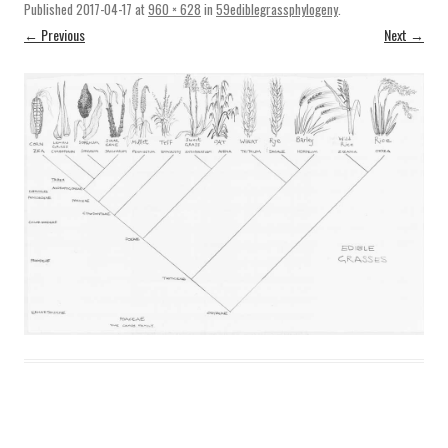
Published
2017-04-17
at
960 × 628
in
59ediblegrassphylogeny
.
← Previous
Next →