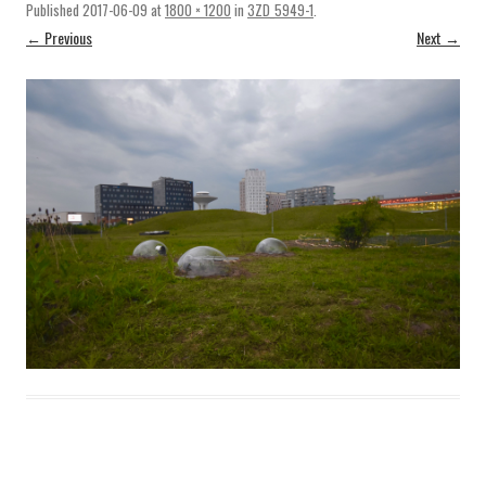
Published
2017-06-09
at
1800 × 1200
in
3ZD_5949-1
.
← Previous
Next →