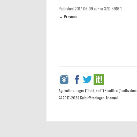
Published
2017-06-09
at
×
in
3ZD_5916-1
.
← Previous
Agrikultura : ager (“field, soil”) + cultūra (“cultivation
©2017-2026 Kulturföreningen Triennal