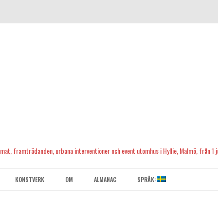
, mat, framträdanden, urbana interventioner och event utomhus i Hyllie, Malmö, från 1 ju
Skip
to
KONSTVERK
OM
ALMANAC
SPRÅK:
content
KONTAKTA OSS
ENGLISH